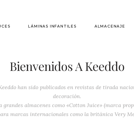
UCES
LÁMINAS INFANTILES
ALMACENAJE
Bienvenidos A Keeddo
eeddo han sido publicados en revistas de tirada nacio
decoración.
 grandes almacenes como «Cotton Juice» (marca propi
 para marcas internacionales como la británica Very Me