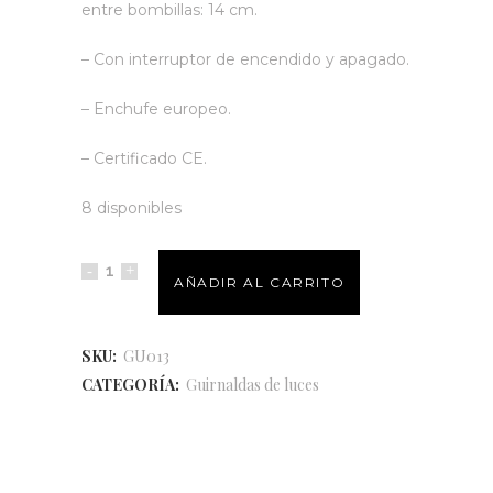
entre bombillas: 14 cm.
– Con interruptor de encendido y apagado.
– Enchufe europeo.
– Certificado CE.
8 disponibles
AÑADIR AL CARRITO
SKU:
GU013
CATEGORÍA:
Guirnaldas de luces