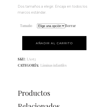
Dos tamaños a elegir. Encaja en todos los
marcos estándar.
Tamaño
Borrar
AÑADIR AL CARRITO
SKU:
LA053
CATEGORÍA:
Láminas infantiles
Productos
Relacionados