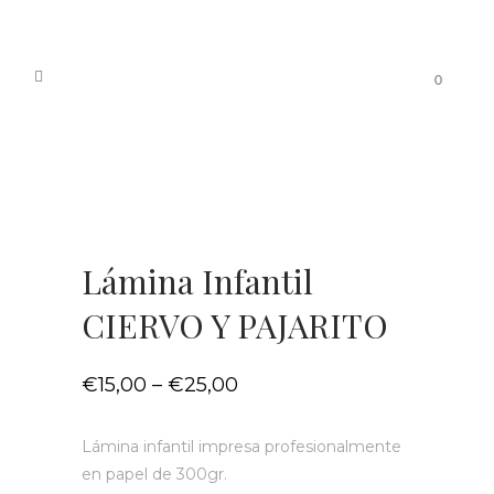
0
Lámina Infantil
CIERVO Y PAJARITO
€
15,00
–
€
25,00
Lámina infantil impresa profesionalmente
en papel de 300gr.