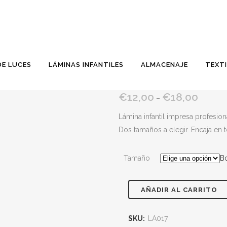
DE LUCES
LÁMINAS INFANTILES
ALMACENAJE
TEXTI
LÁMINA INFANTIL PARÍ
€
12,00
€
18,00
–
Lámina infantil impresa profesio
Dos tamaños a elegir. Encaja en 
Tamaño
Bo
AÑADIR AL CARRITO
SKU:
LA017