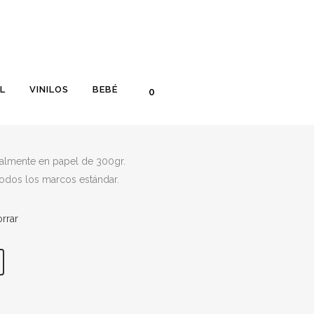
L
VINILOS
BEBÉ
0
S
nalmente en papel de 300gr.
todos los marcos estándar.
rrar