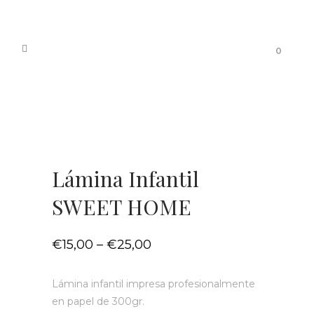
0
Lámina Infantil
SWEET HOME
€
15,00
–
€
25,00
Lámina infantil impresa profesionalmente
en papel de 300gr.