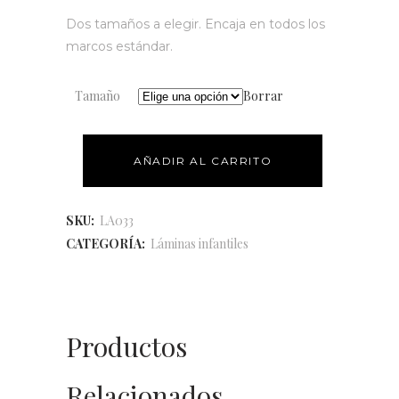
Dos tamaños a elegir. Encaja en todos los
marcos estándar.
Tamaño
Borrar
AÑADIR AL CARRITO
SKU:
LA033
CATEGORÍA:
Láminas infantiles
Productos
Relacionados