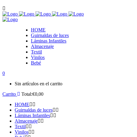
HOME
Guirnaldas de luces
Láminas Infantiles
Almacenaje
Textil
Vinilos
Bebé
0
Sin artículos en el carrito
Carrito
Total:
€
0,00
HOME
Guirnaldas de luces
Láminas Infantiles
Almacenaje
Textil
Vinilos