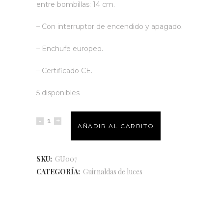
entre bombillas: 14 cm.
– Con interruptor de encendido y apagado.
– Enchufe europeo.
– Certificado CE.
5 disponibles
AÑADIR AL CARRITO
SKU:
GU007
CATEGORÍA:
Guirnaldas de luces