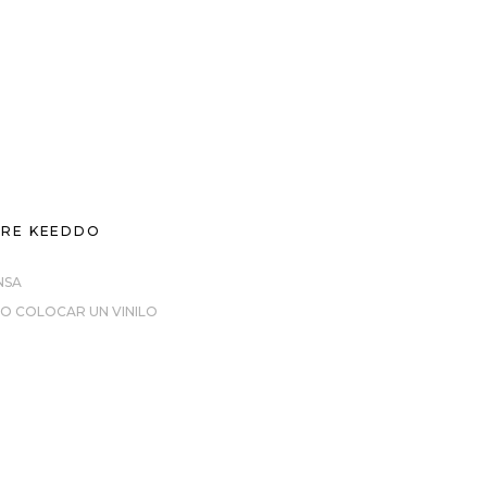
RE KEEDDO
NSA
O COLOCAR UN VINILO