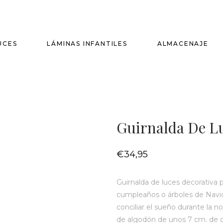
UCES
LÁMINAS INFANTILES
ALMACENAJE
Guirnalda De 
€
34,95
Guirnalda de luces decorativa p
cumpleaños o árboles de Navida
conciliar el sueño durante la n
de algodón de unos 7 cm. de 